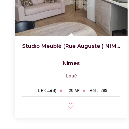
Studio Meublé (rue Auguste ) NIMES
Nimes
Loué
20
M²
Réf :
299
1
Pièce(s)