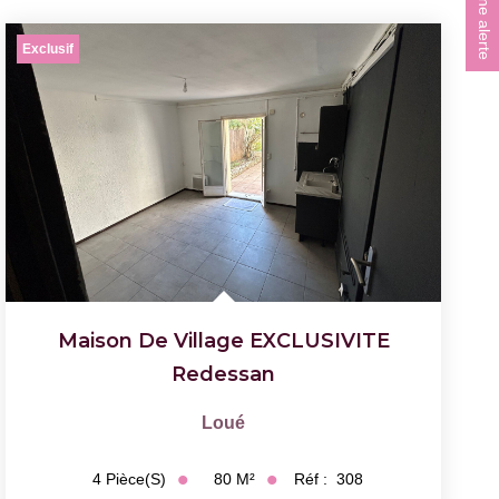
Créer une alerte
Exclusif
Maison De Village EXCLUSIVITE
Redessan
Loué
80
M²
Réf :
308
4
Pièce(s)