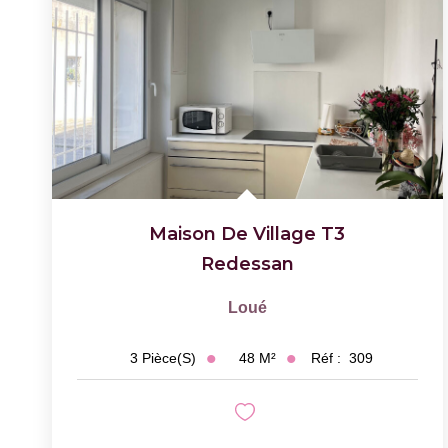
Maison De Village T3
Redessan
Loué
48
M²
Réf :
309
3
Pièce(s)