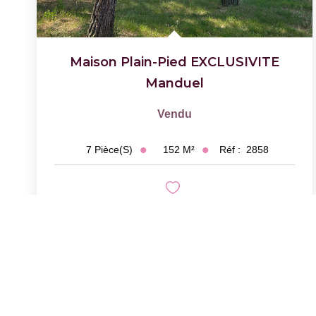
Maison Plain-Pied EXCLUSIVITE
Manduel
Vendu
152
M²
Réf :
2858
7
Pièce(s)