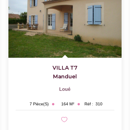
VILLA T7
Manduel
Loué
164
M²
Réf :
310
7
Pièce(s)