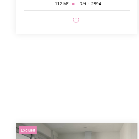
Réf :
2894
112
M²
Exclusif