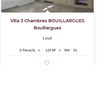
Villa 3 Chambres BOUILLARGUES
Bouillargues
Loué
120
M²
Réf :
51
5
Pièce(s)