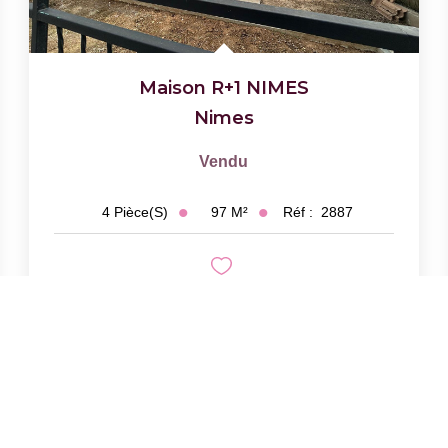
Maison R+1 NIMES
Nimes
Vendu
97
M²
Réf :
2887
4
Pièce(s)