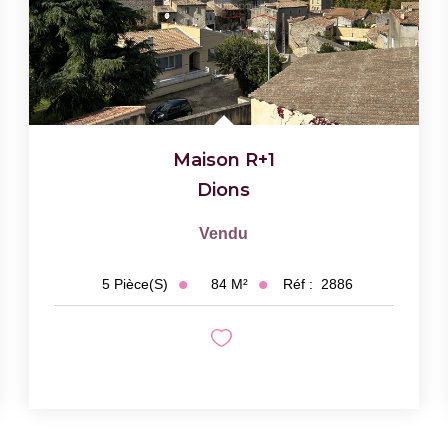
Maison R+1
Dions
Vendu
84
M²
Réf :
2886
5
Pièce(s)