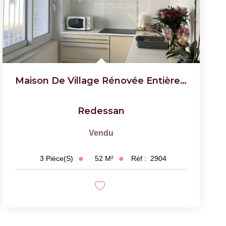
Maison De Village Rénovée Entièrement ...
Redessan
Vendu
52
M²
Réf :
2904
3
Pièce(s)