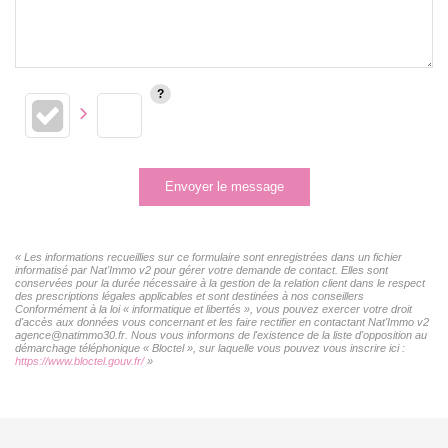
Envoyer le message
« Les informations recueillies sur ce formulaire sont enregistrées dans un fichier
informatisé par Nat'Immo v2 pour gérer votre demande de contact. Elles sont
conservées pour la durée nécessaire à la gestion de la relation client dans le respect
des prescriptions légales applicables et sont destinées à nos conseillers
Conformément à la loi « informatique et libertés », vous pouvez exercer votre droit
d'accès aux données vous concernant et les faire rectifier en contactant Nat'Immo v2
agence@natimmo30.fr. Nous vous informons de l'existence de la liste d'opposition au
démarchage téléphonique « Bloctel », sur laquelle vous pouvez vous inscrire ici :
https://www.bloctel.gouv.fr/
»