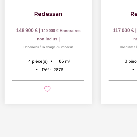
Redessan
R
148 900 €
|
117 000 €
140 000 €
Honoraires
|
non inclus
n
Honoraires à la charge du vendeur
Honoraires 
86
m²
4
pièce(s)
3
pièc
Réf :
2876