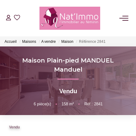
ACHETER
Accueil
Maisons
A vendre
Maison
Référence 2841
LOUER
Maison Plain-pied MANDUEL
ESTIMER
Manduel
FAIRE GÉRER
Vendu
NOTRE AGENCE
6
pièce(s)
•
158
m²
•
Réf : 2841
Qui Sommes Nous
Vendu
Notre Équipe