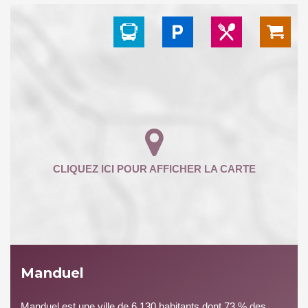
Manduel
Manduel est une ville de 6 130 habitants dont 73 % des