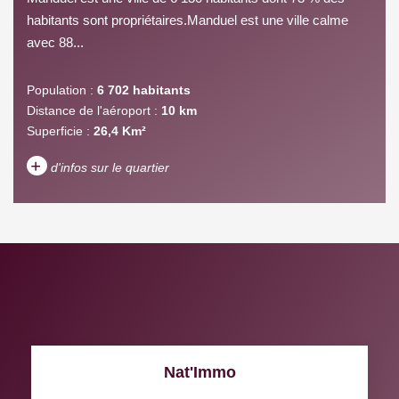
habitants sont propriétaires.Manduel est une ville calme
avec 88...
Population :
6 702 habitants
Distance de l'aéroport :
10 km
Superficie :
26,4 Km²
+
d'infos sur le quartier
DENSITÉ DE POPULATION
ENFANTS ET ADOLESCENTS
AGE MOYEN
REVENU MENSUEL PAR
MÉNAGE
TAUX DE PROPRIÉTAIRES
TAUX D'HABITATION
Nat'Immo
TAXE FONCIÈRE
PART DES MÉNAGES SANS