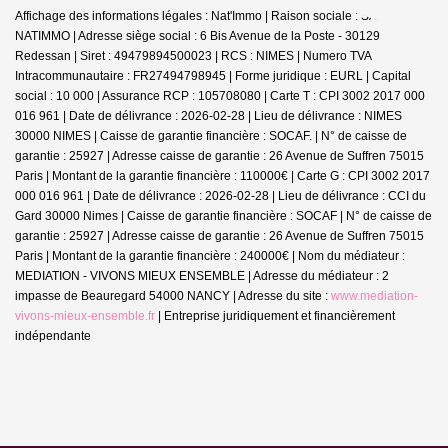
Affichage des informations légales : Nat'Immo | Raison sociale : SARL
NATIMMO | Adresse siège social : 6 Bis Avenue de la Poste - 30129
Redessan | Siret : 49479894500023 | RCS : NIMES | Numero TVA
Intracommunautaire : FR27494798945 | Forme juridique : EURL | Capital
social : 10 000 | Assurance RCP : 105708080 |
Carte T : CPI 3002 2017 000
016 961 | Date de délivrance : 2026-02-28 | Lieu de délivrance : NIMES
30000 NIMES | Caisse de garantie financière : SOCAF. | N° de caisse de
garantie : 25927 | Adresse caisse de garantie : 26 Avenue de Suffren 75015
Paris | Montant de la garantie financière : 110000€ | Carte G : CPI 3002 2017
000 016 961 | Date de délivrance : 2026-02-28 | Lieu de délivrance : CCI du
Gard 30000 Nimes | Caisse de garantie financière : SOCAF | N° de caisse de
garantie : 25927 | Adresse caisse de garantie : 26 Avenue de Suffren 75015
Paris | Montant de la garantie financière : 240000€ | Nom du médiateur :
MEDIATION - VIVONS MIEUX ENSEMBLE | Adresse du médiateur : 2
impasse de Beauregard 54000 NANCY | Adresse du site :
www.mediation-
vivons-mieux-ensemble.fr
|
Entreprise juridiquement et financièrement
indépendante