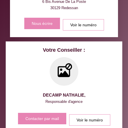
VOITURE
6 Bis Avenue De La Poste
30129
Redessan
DISTANCE DE L'AÉROPORT :
SUPERFICIE :
Nous écrire
Voir le numéro
RÉSULTATS DES LYCÉES
ECOLES ET CRÈCHES
RESTAURANTS ET CAFÉS
COMMERCES
Votre Conseiller :
MÉDECINS
DECAMP NATHALIE
,
Responsable d'agence
Contacter par mail
Voir le numéro