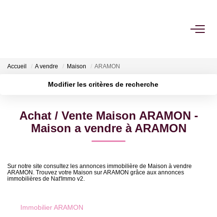
ACHETER
Accueil
A vendre
Maison
ARAMON
LOUER
Modifier les critères de recherche
Localisation
Type de transaction
Surface min
ESTIMER
Achat / Vente Maison ARAMON -
Type de bien
Maison a vendre à ARAMON
Plus de critères
Budget max
FAIRE GÉRER
Créer une alerte
NOTRE AGENCE
Sur notre site consultez les annonces immobilière de Maison à vendre
ARAMON. Trouvez votre Maison sur ARAMON grâce aux annonces
immobilières de Nat'Immo v2.
Qui Sommes Nous
Notre Équipe
Immobilier ARAMON
Nous Rejoindre