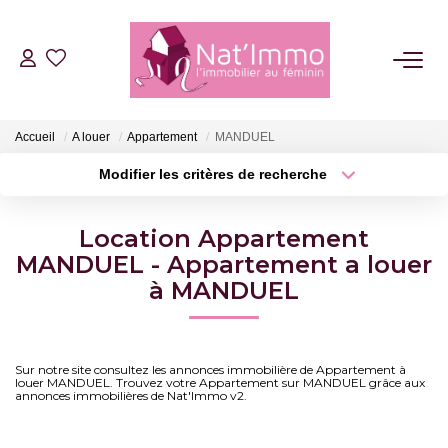
ACHETER
Accueil
A louer
Appartement
MANDUEL
LOUER
Modifier les critères de recherche
Type de transaction
Localisation
Acheter
Localisation
ESTIMER
Location Appartement
Type de bien
Surface min
MANDUEL - Appartement a louer
Sélectionnez...
FAIRE GÉRER
à MANDUEL
Plus de critères
Budget max
NOTRE AGENCE
Créer une alerte
Sur notre site consultez les annonces immobilière de Appartement à
louer MANDUEL. Trouvez votre Appartement sur MANDUEL grâce aux
Qui Sommes Nous
annonces immobilières de Nat'Immo v2.
Notre Équipe