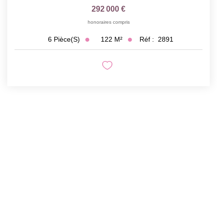
292 000 €
honoraires compris
122
M²
Réf :
2891
6
Pièce(s)