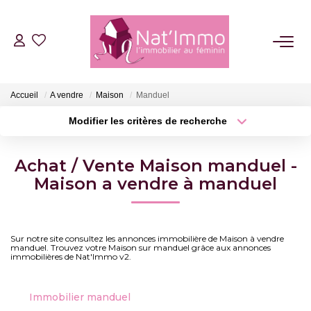
ACHETER
Accueil
A vendre
Maison
Manduel
LOUER
Modifier les critères de recherche
Type de transaction
Localisation
Acheter
Localisation
ESTIMER
Achat / Vente Maison manduel -
Type de bien
Surface min
Sélectionnez...
Maison a vendre à manduel
FAIRE GÉRER
Plus de critères
Budget max
NOTRE AGENCE
Sur notre site consultez les annonces immobilière de Maison à vendre
manduel. Trouvez votre Maison sur manduel grâce aux annonces
Créer une alerte
immobilières de Nat'Immo v2.
Qui Sommes Nous
Notre Équipe
Immobilier manduel